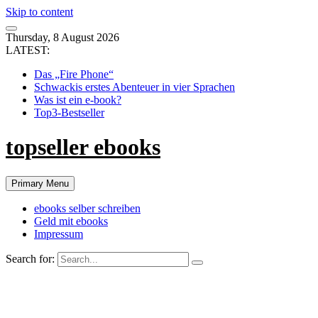
Skip to content
Thursday, 8 August 2026
LATEST:
Das „Fire Phone“
Schwackis erstes Abenteuer in vier Sprachen
Was ist ein e-book?
Top3-Bestseller
topseller ebooks
Primary Menu
ebooks selber schreiben
Geld mit ebooks
Impressum
Search for: