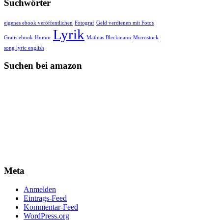
Suchwörter
eigenes ebook veröffentlichen
Fotograf
Geld verdienen mit Fotos
Lyrik
Gratis ebook
Humor
Mathias Bleckmann
Microstock
song lyric english
Suchen bei amazon
Meta
Anmelden
Eintrags-Feed
Kommentar-Feed
WordPress.org