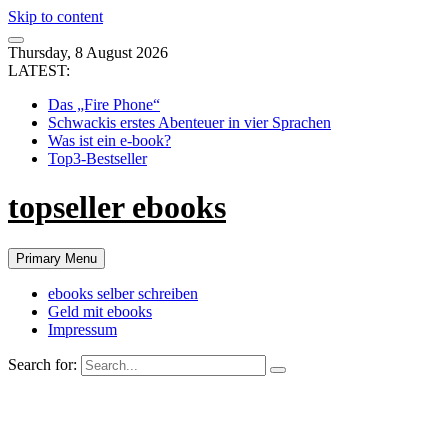
Skip to content
Thursday, 8 August 2026
LATEST:
Das „Fire Phone“
Schwackis erstes Abenteuer in vier Sprachen
Was ist ein e-book?
Top3-Bestseller
topseller ebooks
Primary Menu
ebooks selber schreiben
Geld mit ebooks
Impressum
Search for: