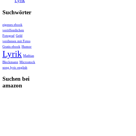
Lyrik
Suchwörter
eigenes ebook
veröffentlichen
Fotograf
Geld
verdienen mit Fotos
Gratis ebook
Humor
Lyrik
Mathias
Bleckmann
Microstock
song lyric english
Suchen bei
amazon