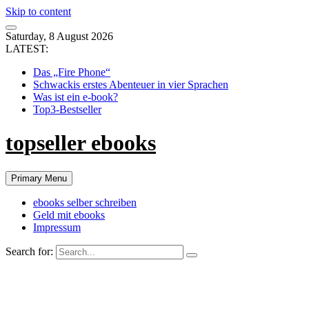
Skip to content
Saturday, 8 August 2026
LATEST:
Das „Fire Phone“
Schwackis erstes Abenteuer in vier Sprachen
Was ist ein e-book?
Top3-Bestseller
topseller ebooks
Primary Menu
ebooks selber schreiben
Geld mit ebooks
Impressum
Search for: