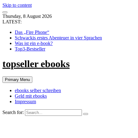
Skip to content
Thursday, 8 August 2026
LATEST:
Das „Fire Phone“
Schwackis erstes Abenteuer in vier Sprachen
Was ist ein e-book?
Top3-Bestseller
topseller ebooks
Primary Menu
ebooks selber schreiben
Geld mit ebooks
Impressum
Search for: