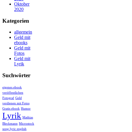
Oktober
2020
Kategorien
allgemein
Geld mit
ebooks
Geld mit
Fotos
Geld mit
Lyrik
Suchwörter
eigenes ebook
veröffentlichen
Fotograf
Geld
verdienen mit Fotos
Gratis ebook
Humor
Lyrik
Mathias
Bleckmann
Microstock
song lyric english