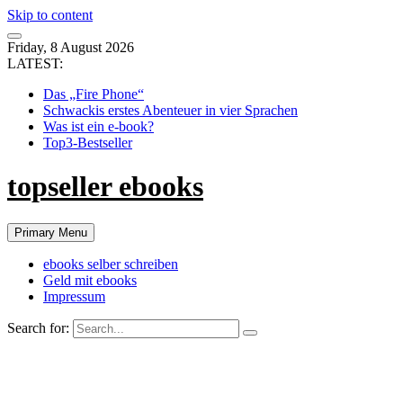
Skip to content
Friday, 8 August 2026
LATEST:
Das „Fire Phone“
Schwackis erstes Abenteuer in vier Sprachen
Was ist ein e-book?
Top3-Bestseller
topseller ebooks
Primary Menu
ebooks selber schreiben
Geld mit ebooks
Impressum
Search for: