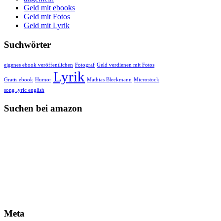
Geld mit ebooks
Geld mit Fotos
Geld mit Lyrik
Suchwörter
eigenes ebook veröffentlichen
Fotograf
Geld verdienen mit Fotos
Lyrik
Gratis ebook
Humor
Mathias Bleckmann
Microstock
song lyric english
Suchen bei amazon
Meta