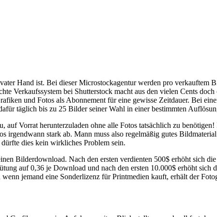
ivater Hand ist. Bei dieser Microstockagentur werden pro verkauftem Bi
achte Verkaufssystem bei Shutterstock macht aus den vielen Cents doch 
Grafiken und Fotos als Abonnement für eine gewisse Zeitdauer. Bei e
afür täglich bis zu 25 Bilder seiner Wahl in einer bestimmten Auflösun
 auf Vorrat herunterzuladen ohne alle Fotos tatsächlich zu benötigen!
otos irgendwann stark ab. Mann muss also regelmäßig gutes Bildmateria
dürfte dies kein wirkliches Problem sein.
inen Bilderdownload. Nach den ersten verdienten 500$ erhöht sich die
ütung auf 0,36 je Download und nach den ersten 10.000$ erhöht sich d
nn jemand eine Sonderlizenz für Printmedien kauft, erhält der Fotogr