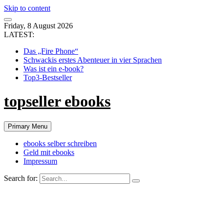
Skip to content
Friday, 8 August 2026
LATEST:
Das „Fire Phone“
Schwackis erstes Abenteuer in vier Sprachen
Was ist ein e-book?
Top3-Bestseller
topseller ebooks
Primary Menu
ebooks selber schreiben
Geld mit ebooks
Impressum
Search for: