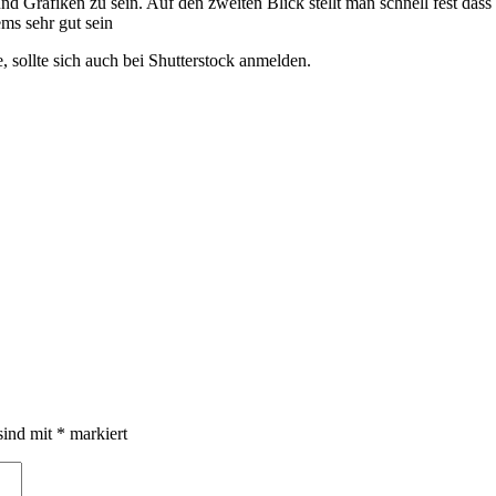
und Grafiken zu sein. Auf den zweiten Blick stellt man schnell fest dass
ms sehr gut sein
 sollte sich auch bei Shutterstock anmelden.
sind mit
*
markiert