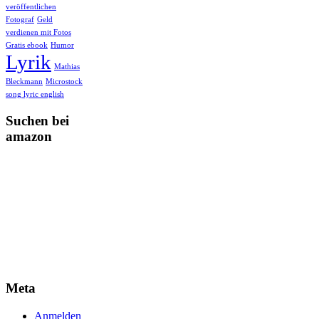
veröffentlichen
Fotograf
Geld
verdienen mit Fotos
Gratis ebook
Humor
Lyrik
Mathias
Bleckmann
Microstock
song lyric english
Suchen bei
amazon
Meta
Anmelden