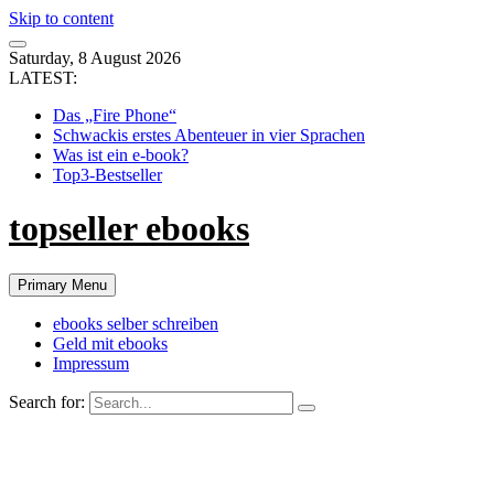
Skip to content
Saturday, 8 August 2026
LATEST:
Das „Fire Phone“
Schwackis erstes Abenteuer in vier Sprachen
Was ist ein e-book?
Top3-Bestseller
topseller ebooks
Primary Menu
ebooks selber schreiben
Geld mit ebooks
Impressum
Search for: