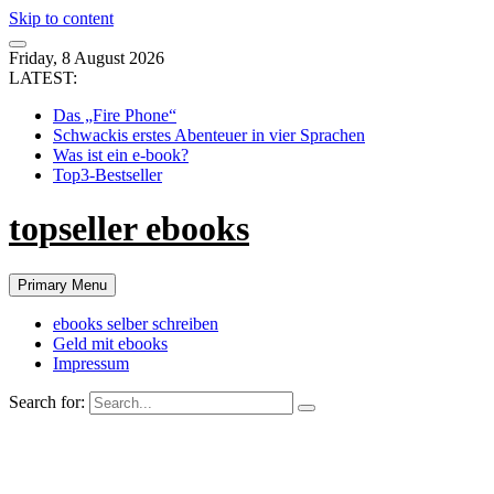
Skip to content
Friday, 8 August 2026
LATEST:
Das „Fire Phone“
Schwackis erstes Abenteuer in vier Sprachen
Was ist ein e-book?
Top3-Bestseller
topseller ebooks
Primary Menu
ebooks selber schreiben
Geld mit ebooks
Impressum
Search for: