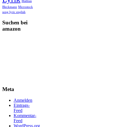
Mathias
Bleckmann
Microstock
song lyric english
Suchen bei
amazon
Meta
Anmelden
Eintrags-
Feed
Kommentar-
Feed
WordPress.org