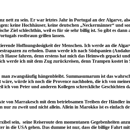
nz nett zu sein. Er war letztes Jahr in Portugal an der Algarve, a
ussagen: keine Hochhäuser, keine deutschen „Neckermänner“ und so
he Ziel schlechthin, weil es für sie sehr billig ist. So gibt es dann
rtugals rostbraun grillen lassen.
ltierende Hoffnungslosigkeit der Menschen. Ich werde an die Alga
sestrapazen zu erholen. Dann werde ich nach Südspanien (Andalus
ch Hause fahren, denn erstens hat mich das Heimweh gepackt und 
inlich werde ich mit dem Zug zurückreisen, denn Trampen kostet in
n man zwangsläufig hängenbleibt. Summasumarum ist das wahrsch
t wäre, würde ich noch die Provence nachholen, die ich von meiner
l ich von Peter und anderen Kollegen schreckliche Geschichten d
rkte von Marrakesch mit dem betriebsamen Treiben der Händler in
ur zu zweit und nicht allein. Allein in Marokko ist es einfach de
 flexibel sein, seine Reiseroute den momentanen Gegebenheiten anz
ter in die USA gehen. Das dumme ist nur, dass die billige Fahrt mi