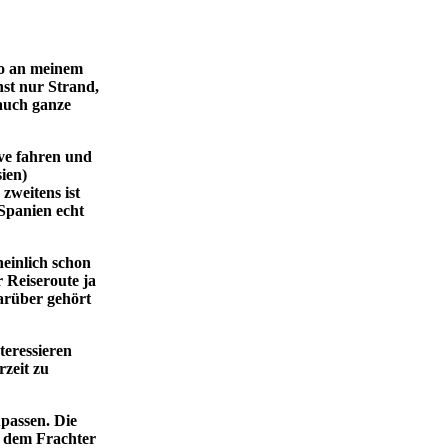
lso an meinem
nst nur Strand,
 auch ganze
rve fahren und
ien)
zweitens ist
 Spanien echt
einlich schon
 Reiseroute ja
arüber gehört
teressieren
rzeit zu
upassen. Die
t dem Frachter