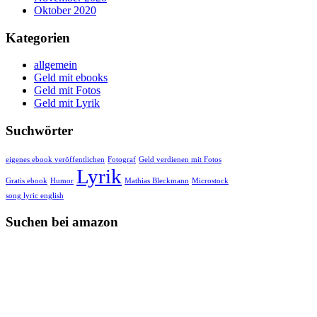
Oktober 2020
Kategorien
allgemein
Geld mit ebooks
Geld mit Fotos
Geld mit Lyrik
Suchwörter
eigenes ebook veröffentlichen
Fotograf
Geld verdienen mit Fotos
Lyrik
Gratis ebook
Humor
Mathias Bleckmann
Microstock
song lyric english
Suchen bei amazon