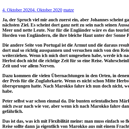
4. Oktober 2020
4. Oktober 2020
matze
Ja, der Spruch viel mir auch zuerst ein, aber Johannes scheint ga
nächsten Ziel. Es scheint dort ganz nett zu sein nach seinen A
Meer und nette Leute. Nur für die Engländer wäre es das touristisc
Horden von Engländern, die ihre bleiche Haut unter der Sonne Po
Die andere Seite von Portugal ist die Armut und die daraus resu
dort mal so richtig ausspannen und versuchen mich von den Rei
weiterziehen. Wenn ich mich dort umgesehen habe, werde ich na
Herbst doch nicht die richtige Zeit für so eine Reise. Wahrsche
Zeit und vor allem Nerven.
Dazu kommen die vielen Übernachtungen in den Orten, in dene
der Preis für die Zugfahrkarte. Wenn es nicht schon Mitte Herbs
übersprungen hatte. Nach Marokko fahre ich nun doch nicht, wei
habe.
Peter selbst war schon einmal da. Die bunten orientalischen Mä
mich zwar nach wie vor, aber wenn ich nach Marokko fahre dann n
gefährlich.
Das ist das, was ich mit Flexibilität meine: man muss einfach so
Reise sollte dann ja eigentlich von Marokko aus mit einem Frach