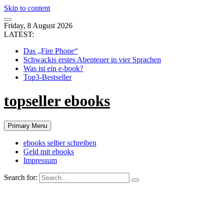
Skip to content
Friday, 8 August 2026
LATEST:
Das „Fire Phone“
Schwackis erstes Abenteuer in vier Sprachen
Was ist ein e-book?
Top3-Bestseller
topseller ebooks
Primary Menu
ebooks selber schreiben
Geld mit ebooks
Impressum
Search for: